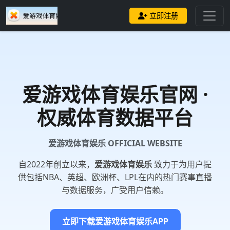
立即注册
爱游戏体育娱乐
官网 ·
权威体育数据平台
爱游戏体育娱乐 OFFICIAL WEBSITE
自2022年创立以来，
爱游戏体育娱乐
致力于为用户提
供包括NBA、英超、欧洲杯、LPL在内的热门赛事直播
与数据服务，广受用户信赖。
立即下载爱游戏体育娱乐APP