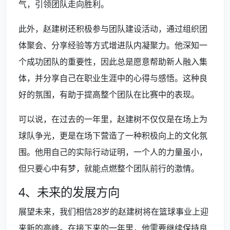
气，引领团队走向胜利。
此外，赵建树还积极参与团队建设活动，通过组织团
体聚会、分享经验等方式增进队内凝聚力。他深知一
个成功团队的重要性，因此总是愿意帮助新人融入集
体，并分享自己在职业生涯中的心得与感悟。这种良
好的氛围，有助于提高整个团队在比赛中的表现。
可以说，在过去的一年里，赵建树不仅仅是在场上为
球队争光，更是在场下营造了一种积极向上的文化氛
围。他用自己的实际行动证明，一个人的力量虽小，
但只要心中有梦，就能点燃整个团队前行的激情。
4、未来的发展方向
展望未来，我们相信28岁的赵建树将在篮球事业上迎
来新的高峰。在接下来的一年里，他需要继续保持良