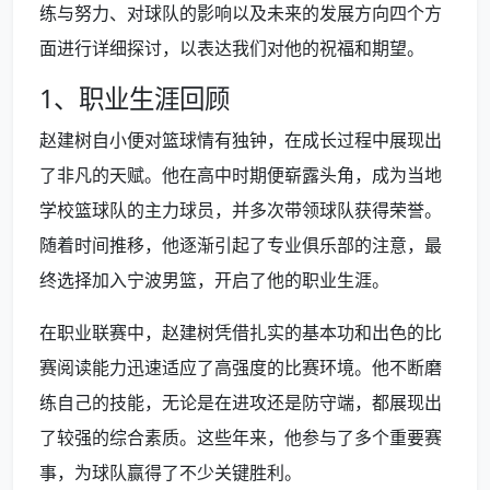
练与努力、对球队的影响以及未来的发展方向四个方
面进行详细探讨，以表达我们对他的祝福和期望。
1、职业生涯回顾
赵建树自小便对篮球情有独钟，在成长过程中展现出
了非凡的天赋。他在高中时期便崭露头角，成为当地
学校篮球队的主力球员，并多次带领球队获得荣誉。
随着时间推移，他逐渐引起了专业俱乐部的注意，最
终选择加入宁波男篮，开启了他的职业生涯。
在职业联赛中，赵建树凭借扎实的基本功和出色的比
赛阅读能力迅速适应了高强度的比赛环境。他不断磨
练自己的技能，无论是在进攻还是防守端，都展现出
了较强的综合素质。这些年来，他参与了多个重要赛
事，为球队赢得了不少关键胜利。