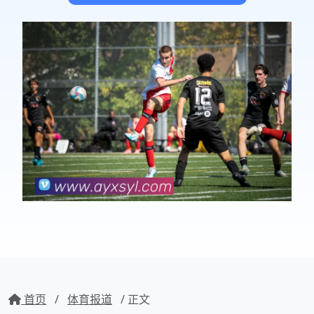
首页
/
体育报道
/ 正文