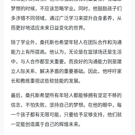
梦想的时候，不应该忽略学业。同时，他鼓励孩子们
多涉猎不同领域，通过广泛学习来提升自身素养，从
而更好地适应未来日益变化的世界。
除了学业外，桑托斯也希望年轻人在团队合作和沟通
能力上有所提高。他认为，无论是在篮球场还是生活
中，与人合作都至关重要。而良好的沟通能力则是建
立人际关系、解决矛盾的重要基础。因此，他呼吁家
长和教练重视这些软技能的发展。
最后，桑托斯希望所有年轻人都能够拥有坚定不移的
信念，不怕失败，坚持自己的梦想。在他的眼中，每
一个孩子都有无限可能，只要给予足够支持，他们就
一定能创造属于自己的辉煌未来。