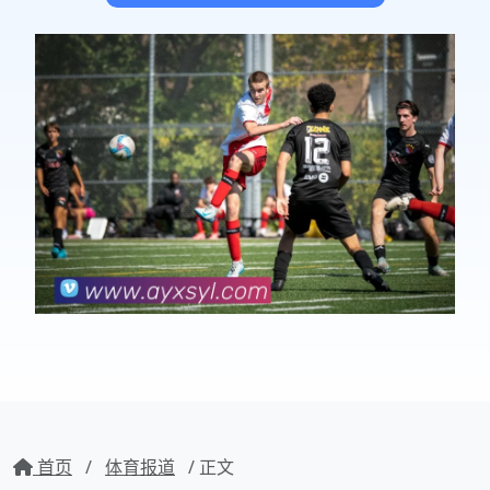
首页
/
体育报道
/ 正文