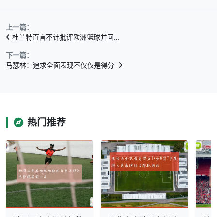
上一篇：
杜兰特直言不讳批评欧洲篮球并回…
下一篇：
马瑟林：追求全面表现不仅仅是得分
热门推荐