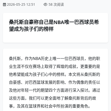
2026-05-25 12:51
58 次阅读
桑托斯自豪称自己是NBA唯一巴西球员希
望成为孩子们的榜样
桑托斯，作为NBA历史上唯一一位巴西球员，他的职
业生涯不仅在赛场上取得了辉煌的成就，更重要的是
他希望能成为孩子们心中的榜样。本文将从桑托斯的
自豪感、对巴西篮球发展的影响、作为偶像的责任以
及他对年轻一代的期望四个方面进行深入探讨。通过
这些方面，我们可以更全面地了解桑托斯背后的故
事，及其在篮球界和社会中所扮演的重要角色。