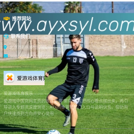
推荐网站
联系我们
北京市朝阳区建国路56号
support@ayxsyl.com
爱游戏体育娱乐
爱游戏中国官网主页的推荐更偏“聚焦”，先把核心看点摆出来，再引
导进入专题页深度浏览；AYX同步更新热门入口与说明信息，帮助用
户快速找到方向并安心使用