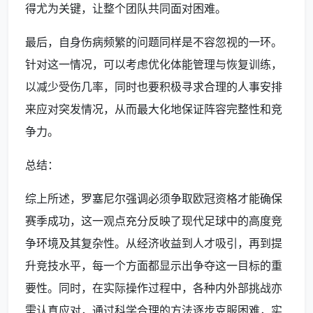
得尤为关键，让整个团队共同面对困难。
最后，自身伤病频繁的问题同样是不容忽视的一环。
针对这一情况，可以考虑优化体能管理与恢复训练，
以减少受伤几率，同时也要积极寻求合理的人事安排
来应对突发情况，从而最大化地保证阵容完整性和竞
争力。
总结：
综上所述，罗塞尼尔强调必须争取欧冠资格才能确保
赛季成功，这一观点充分反映了现代足球中的高度竞
争环境及其复杂性。从经济收益到人才吸引，再到提
升竞技水平，每一个方面都显示出争夺这一目标的重
要性。同时，在实际操作过程中，各种内外部挑战亦
需认真应对，通过科学合理的方法逐步克服困难，实