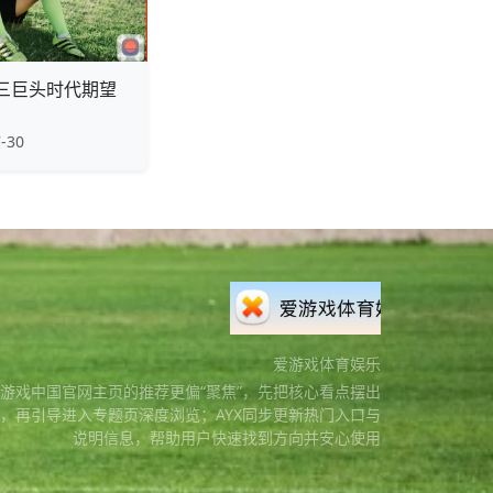
三巨头时代期望
-30
爱游戏体育娱乐
游戏中国官网主页的推荐更偏“聚焦”，先把核心看点摆出
，再引导进入专题页深度浏览；AYX同步更新热门入口与
说明信息，帮助用户快速找到方向并安心使用