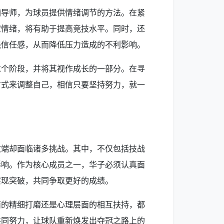
辅导师，为球员提供情绪调节的方法。在紧
定情绪，将有助于提高竞技水平。同时，还
强信任感，从而降低压力造成的不利影响。
这个阶段，并将其视作成长的一部分。在寻
方式来调整自己，相信只要坚持努力，就一
攻端却面临诸多挑战。其中，不仅包括技战
影响。作为核心成员之一，华子必须认真面
实现突破，共同争取更好的成绩。
面的精细打磨还是心理层面的相互扶持，都
共同努力，让球队重新焕发出夺冠之路上的