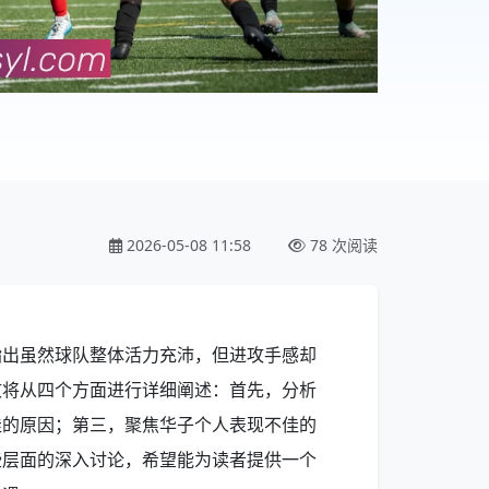
2026-05-08 11:58
78 次阅读
指出虽然球队整体活力充沛，但进攻手感却
文将从四个方面进行详细阐述：首先，分析
佳的原因；第三，聚焦华子个人表现不佳的
些层面的深入讨论，希望能为读者提供一个