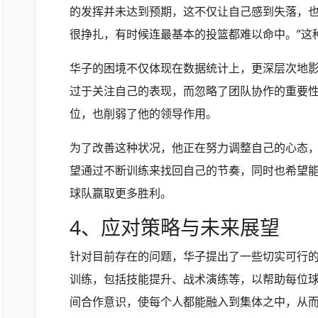
的发挥并未达到预期，这不仅让自己感到失落，也
很挣扎，有时候连最基本的投篮都难以命中。”这
华子的困境不仅体现在数据统计上，更深层次地
过于关注自己的表现，而忽略了团队协作的重要
位，也削弱了他的领导作用。
为了改善这种状况，他正在努力调整自己的心态
望通过不断训练来找回自己的节奏，同时也希望
球队赢取更多胜利。
4、应对策略与未来展望
针对目前存在的问题，华子提出了一些切实可行
训练，包括技能提升、战术演练等，以帮助每位
间合作意识，使每个人都能融入到集体之中，从