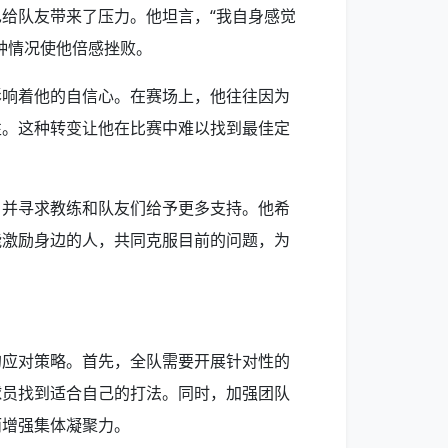
给队友带来了压力。他坦言，“我自身感觉
种情况使他倍感挫败。
影响着他的自信心。在赛场上，他往往因为
性。这种转变让他在比赛中难以找到最佳定
，并寻求教练和队友们给予更多支持。他希
能激励身边的人，共同克服目前的问题，为
的应对策略。首先，全队需要开展针对性的
球员找到适合自己的打法。同时，加强团队
而增强集体凝聚力。