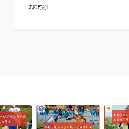
无限可能！