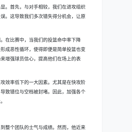
凸显。首先，与对手相较，我们在进攻组织
失误。这导致我们多次错失得分机会，让原
因。在比赛中，当我们的投篮命中率下降
会形成恶性循环，使得即便是简单投篮也变
励来增强球员信心，提高他们在场上的表
进攻效率低下的一大因素。尤其是在快攻阶
易导致错位与空档被封堵。因此，加强各个
量。
系到整个团队的士气与成绩。然而，他近来