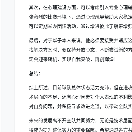
其次，在心理建设方面，可以考虑引入专业心理
张激烈的比赛环境下，通过心理疏导帮助大家稳
可以定期举办团建活动，通过增进彼此了解来增
最后，对于华子本人来说，他必须要接受并适应
找解决方案时，要保持开放心态，不断尝试新的
定会迎来转机，实现自我突破，再创辉煌！
总结：
综上所述，目前球队总体状态活力充沛，但在进
术层面的不足，还有心理因素对个人表现的不利
对自身问题，并积极寻求改进之道，以带动全队
未来的发展离不开全队共同努力，无论是技术层
将成为提升整体实力的重要保障。希望通过各方